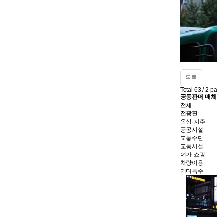
목록
Total 63 /
2 p
공동판매 매체
전체
전광판
옥상·지주
공공시설
교통수단
교통시설
여가·쇼핑
차량이용
기타특수