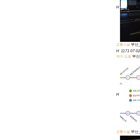
H
부산_
교통시설
H
1171
07-0
부산
여가·쇼핑
H
부산
교통시설