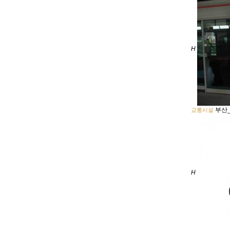
H
부산_
교통시설
H