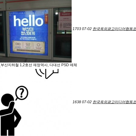
1703
07-02
한국옥외광고미디어협동
부산지하철 1,2호선 재정역사, 다대선 PSD 매체
1638
07-02
한국옥외광고미디어협동