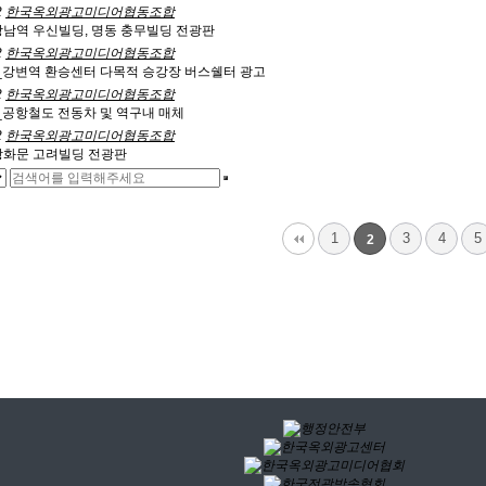
2
한국옥외광고미디어협동조합
남역 우신빌딩, 명동 충무빌딩 전광판
2
한국옥외광고미디어협동조합
_강변역 환승센터 다목적 승강장 버스쉘터 광고
2
한국옥외광고미디어협동조합
_공항철도 전동차 및 역구내 매체
2
한국옥외광고미디어협동조합
광화문 고려빌딩 전광판
1
3
4
5
2