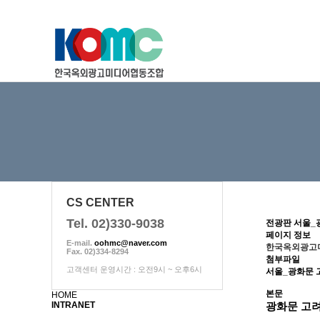
하위분류
하위분류
하위분류
CS CENTER
Tel. 02)330-9038
전광판
서울_
페이지 정보
E-mail.
oohmc@naver.com
한국옥외광고
Fax. 02)334-8294
첨부파일
고객센터 운영시간 : 오전9시 ~ 오후6시
서울_광화문 고
본문
HOME
INTRANET
광화문 고