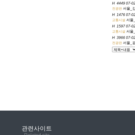
H
4449
07-0
서울_강
전광판
H
1476
07-0
서울
교통시설
H
1597
07-0
서울
교통시설
H
3966
07-0
서울_
전광판
처음
맨끝
관련사이트